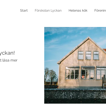
Start
Förskolan Lyckan
Helenas kök
Föreni
yckan!
tt läsa mer