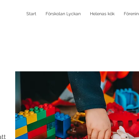
Start
Förskolan Lyckan
Helenas kök
Föreni
att