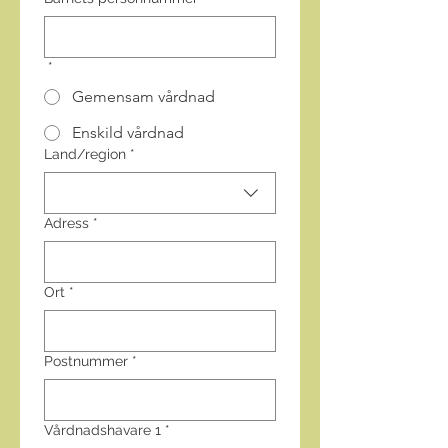
*
Gemensam vårdnad
Enskild vårdnad
Adress med flera rader
Land/region
*
Adress
*
Ort
*
Postnummer
*
Vårdnadshavare 1
*